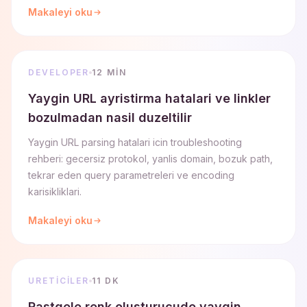
Makaleyi oku
DEVELOPER
12 MIN
Yaygin URL ayristirma hatalari ve linkler
bozulmadan nasil duzeltilir
Yaygin URL parsing hatalari icin troubleshooting
rehberi: gecersiz protokol, yanlis domain, bozuk path,
tekrar eden query parametreleri ve encoding
karisikliklari.
Makaleyi oku
URETICILER
11 DK
Rastgele renk olusturucude yaygin