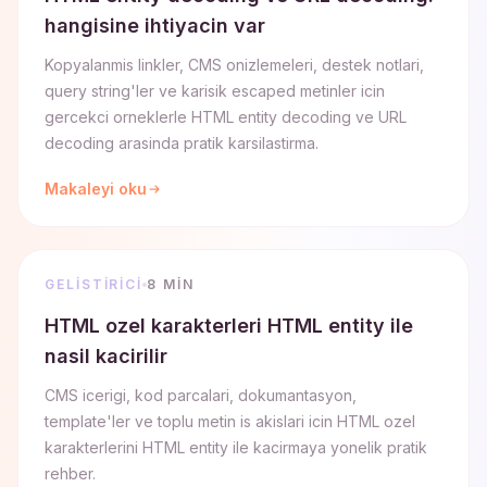
hangisine ihtiyacin var
Kopyalanmis linkler, CMS onizlemeleri, destek notlari,
query string'ler ve karisik escaped metinler icin
gercekci orneklerle HTML entity decoding ve URL
decoding arasinda pratik karsilastirma.
Makaleyi oku
GELISTIRICI
8 MIN
HTML ozel karakterleri HTML entity ile
nasil kacirilir
CMS icerigi, kod parcalari, dokumantasyon,
template'ler ve toplu metin is akislari icin HTML ozel
karakterlerini HTML entity ile kacirmaya yonelik pratik
rehber.