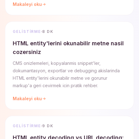
Makaleyi oku
GELISTIRME
8 DK
HTML entity'lerini okunabilir metne nasil
cozersiniz
CMS onizlemeleri, kopyalanmis snippet'ler,
dokumantasyon, exportlar ve debugging akislarinda
HTML entity'lerini okunabilir metne ve gorunur
markup'a geri cevirmek icin pratik rehber.
Makaleyi oku
GELISTIRME
9 DK
HTML entity decoding vs URL decoding: