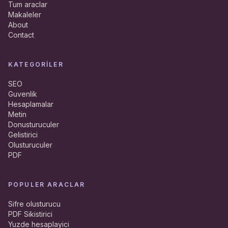
Tum araclar
Makaleler
About
Contact
KATEGORILER
SEO
Guvenlik
Hesaplamalar
Metin
Donusturuculer
Gelistirici
Olusturuculer
PDF
POPULER ARACLAR
Sifre olusturucu
PDF Sikistirici
Yuzde hesaplayici