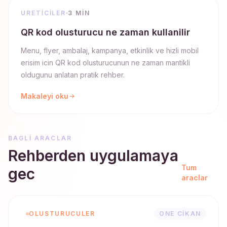
URETICILER
3 MIN
QR kod olusturucu ne zaman kullanilir
Menu, flyer, ambalaj, kampanya, etkinlik ve hizli mobil
erisim icin QR kod olusturucunun ne zaman mantikli
oldugunu anlatan pratik rehber.
Makaleyi oku
BAGLI ARACLAR
Rehberden uygulamaya
Tum
gec
araclar
OLUSTURUCULER
ONE CIKAN