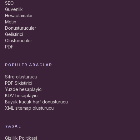
SEO
Guvenlik
Hesaplamalar
Metin
Donusturuculer
Gelistirici
Olusturuculer
PDF
POPULER ARACLAR
Sifre olusturucu
PDF Sikistirici
Yuzde hesaplayici
KDV hesaplayici
Buyuk kucuk harf donusturucu
XML sitemap olusturucu
YASAL
Gizlilik Politikasi