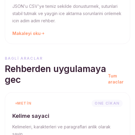
JSON'u CSV'ye temiz sekilde donusturmek, sutunlari
stabil tutmak ve yaygin ice aktarma sorunlarini onlemek
icin adim adim rehber.
Makaleyi oku
BAGLI ARACLAR
Rehberden uygulamaya
Tum
gec
araclar
METIN
ONE CIKAN
Kelime sayaci
Kelimeleri, karakterleri ve paragraflari anlik olarak
sayin.