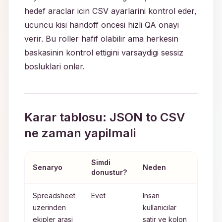
hedef araclar icin CSV ayarlarini kontrol eder,
ucuncu kisi handoff oncesi hizli QA onayi
verir. Bu roller hafif olabilir ama herkesin
baskasinin kontrol ettigini varsaydigi sessiz
bosluklari onler.
Karar tablosu: JSON to CSV
ne zaman yapilmali
Simdi
Oner
Senaryo
Neden
donustur?
aksi
Spreadsheet
Evet
Insan
Head
uzerinden
kullanicilar
ile
ekipler arasi
satir ve kolon
donus