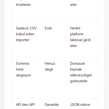
inceleme
ister
ve hiz
QA
uygul
Sadece CSV
Evet
Hedef
Hede
kabul eden
platform
uyum
importer
tablosal girdi
delimi
ister
ile
donus
Schema
Henuz
Donusum
Once
hizla
degil
kaynak
JSON
degisiyor
istikrarsizligini
dogru
gizleyebilir
ve
norma
et
API den API
Genelde
JSON native
Tablo