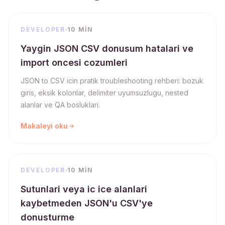
DEVELOPER
10 MIN
Yaygin JSON CSV donusum hatalari ve
import oncesi cozumleri
JSON to CSV icin pratik troubleshooting rehberi: bozuk
giris, eksik kolonlar, delimiter uyumsuzlugu, nested
alanlar ve QA bosluklari.
Makaleyi oku
DEVELOPER
10 MIN
Sutunlari veya ic ice alanlari
kaybetmeden JSON'u CSV'ye
donusturme