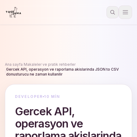
Ana sayfa
/
Makaleler ve pratik rehberler
Gercek API, operasyon ve raporlama akislarinda JSON to CSV
/
donusturucu ne zaman kullanilir
DEVELOPER
10 MIN
Gercek API,
operasyon ve
raporlama akislarinda