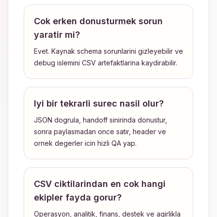
Cok erken donusturmek sorun
yaratir mi?
Evet. Kaynak schema sorunlarini gizleyebilir ve
debug islemini CSV artefaktlarina kaydirabilir.
Iyi bir tekrarli surec nasil olur?
JSON dogrula, handoff sinirinda donustur,
sonra paylasmadan once satir, header ve
ornek degerler icin hizli QA yap.
CSV ciktilarindan en cok hangi
ekipler fayda gorur?
Operasyon, analitik, finans, destek ve agirlikla