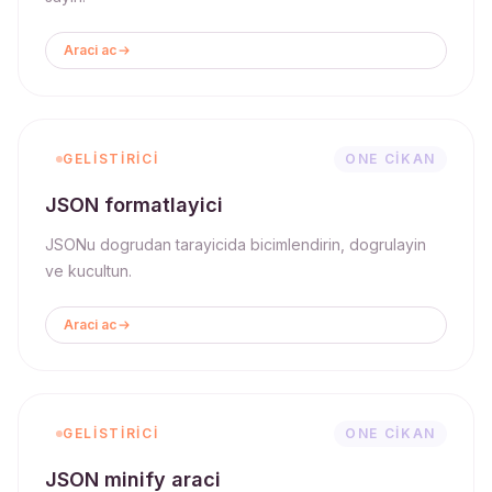
Araci ac
GELISTIRICI
ONE CIKAN
JSON formatlayici
JSONu dogrudan tarayicida bicimlendirin, dogrulayin
ve kucultun.
Araci ac
GELISTIRICI
ONE CIKAN
JSON minify araci