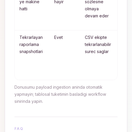
ye makine
hayir
sozlesme
sinir
hatti
olmaya
olusa
devam eder
kadar
JSON 
Tekrarlayan
Evet
CSV ekipte
Sabit
raporlama
tekrarlanabilir
kolonl
snapshotlari
surec saglar
belirl
periy
QA
uygul
Donusumu payload ingestion aninda otomatik
yapmayin; tablosal tuketimin basladigi workflow
sinirinda yapin.
FAQ