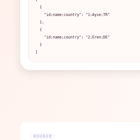
  {

    "id;name;country": "1;Ayse;TR"

  },

  {

    "id;name;country": "2;Eren;DE"

  }

]
REHBER