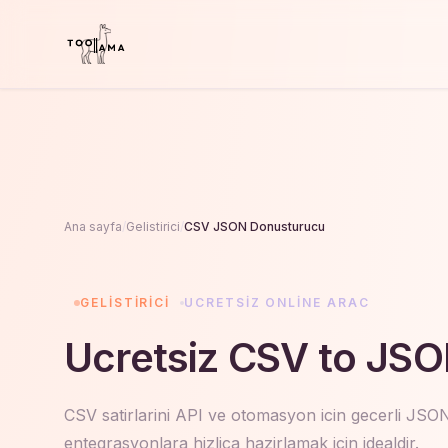
Ana sayfa
/
Gelistirici
/
CSV JSON Donusturucu
GELISTIRICI
UCRETSIZ ONLINE ARAC
Ucretsiz CSV to JS
CSV satirlarini API ve otomasyon icin gecerli JSON 
entegrasyonlara hizlica hazirlamak icin idealdir.