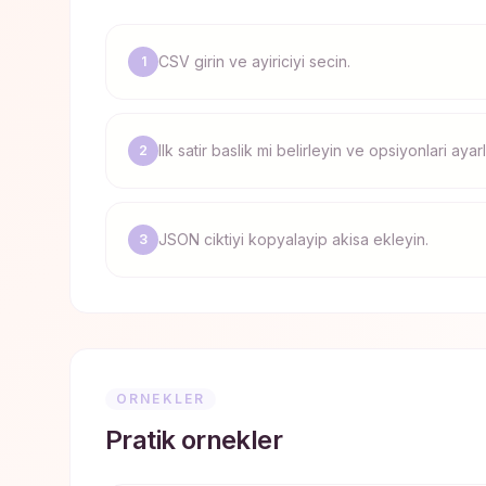
CSV girin ve ayiriciyi secin.
1
Ilk satir baslik mi belirleyin ve opsiyonlari ayar
2
JSON ciktiyi kopyalayip akisa ekleyin.
3
ORNEKLER
Pratik ornekler