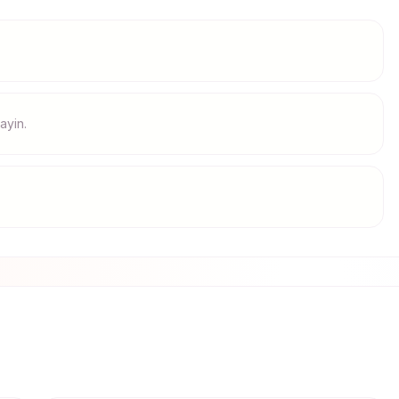
layin.