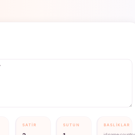
SATIR
SUTUN
BASLIKLAR
id;name;country