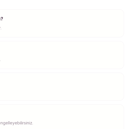
u?
.
.
ngelleyebilirsiniz.