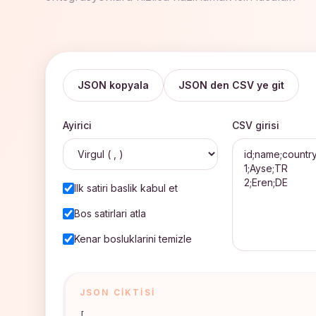
JSON kopyala
JSON den CSV ye git
Ayirici
CSV girisi
Ilk satiri baslik kabul et
Bos satirlari atla
Kenar bosluklarini temizle
JSON CIKTISI
[
