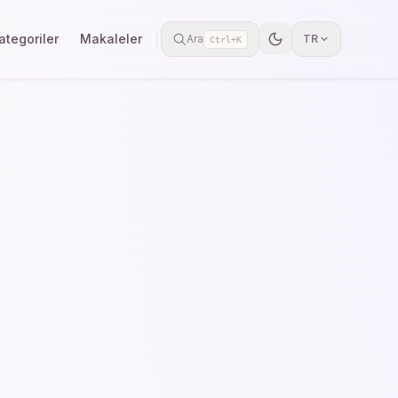
ategoriler
Makaleler
Ara
TR
Ctrl+K