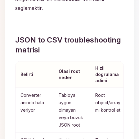
saglamaktir.
JSON to CSV troubleshooting
matrisi
Hizli
Olasi root
One
Belirti
dogrulama
neden
co
adimi
Converter
Tabloya
Root
Don
aninda hata
uygun
object/array
once
veriyor
olmayan
mi kontrol et
yapi
veya bozuk
norm
JSON root