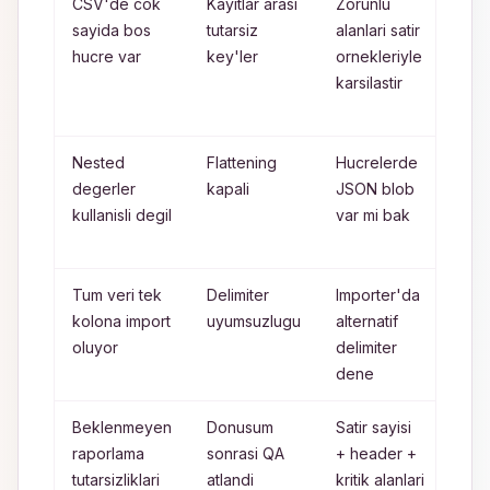
CSV'de cok
Kayitlar arasi
Zorunlu
Zoru
sayida bos
tutarsiz
alanlari satir
tani
hucre var
key'ler
ornekleriyle
null
karsilastir
yog
kont
Nested
Flattening
Hucrelerde
Nes
degerler
kapali
JSON blob
obje
kullanisli degil
var mi bak
flat
ac
Tum veri tek
Delimiter
Importer'da
Deli
kolona import
uyumsuzlugu
alternatif
hed
oluyor
delimiter
loca
dene
ile e
Beklenmeyen
Donusum
Satir sayisi
Pay
raporlama
sonrasi QA
+ header +
onc
tutarsizliklari
atlandi
kritik alanlari
zoru