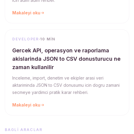
icin adim adim rehber.
Makaleyi oku
DEVELOPER
10 MIN
Gercek API, operasyon ve raporlama
akislarinda JSON to CSV donusturucu ne
zaman kullanilir
Inceleme, import, denetim ve ekipler arasi veri
aktariminda JSON to CSV donusumu icin dogru zamani
secmeye yardimci pratik karar rehberi.
Makaleyi oku
BAGLI ARACLAR