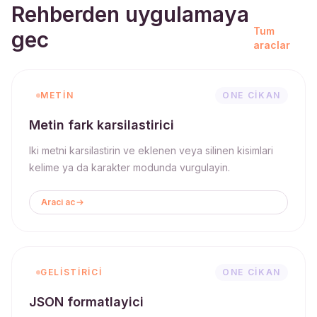
Rehberden uygulamaya
Tum
gec
araclar
METIN
ONE CIKAN
Metin fark karsilastirici
Iki metni karsilastirin ve eklenen veya silinen kisimlari
kelime ya da karakter modunda vurgulayin.
Araci ac
GELISTIRICI
ONE CIKAN
JSON formatlayici