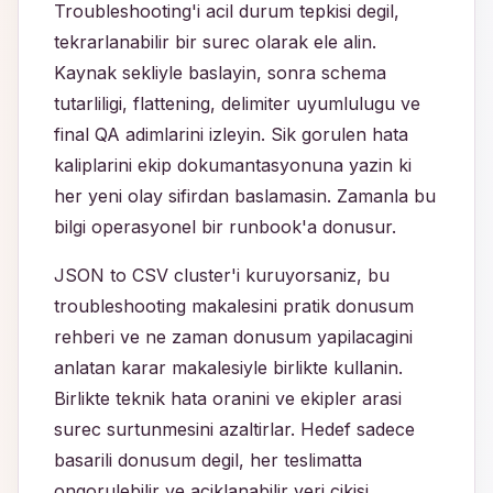
Troubleshooting'i acil durum tepkisi degil,
tekrarlanabilir bir surec olarak ele alin.
Kaynak sekliyle baslayin, sonra schema
tutarliligi, flattening, delimiter uyumlulugu ve
final QA adimlarini izleyin. Sik gorulen hata
kaliplarini ekip dokumantasyonuna yazin ki
her yeni olay sifirdan baslamasin. Zamanla bu
bilgi operasyonel bir runbook'a donusur.
JSON to CSV cluster'i kuruyorsaniz, bu
troubleshooting makalesini pratik donusum
rehberi ve ne zaman donusum yapilacagini
anlatan karar makalesiyle birlikte kullanin.
Birlikte teknik hata oranini ve ekipler arasi
surec surtunmesini azaltirlar. Hedef sadece
basarili donusum degil, her teslimatta
ongorulebilir ve aciklanabilir veri cikisi