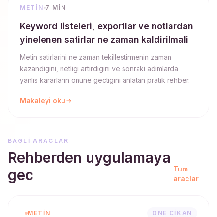
METIN
7 MIN
Keyword listeleri, exportlar ve notlardan
yinelenen satirlar ne zaman kaldirilmali
Metin satirlarini ne zaman tekillestirmenin zaman
kazandigini, netligi artirdigini ve sonraki adimlarda
yanlis kararlarin onune gectigini anlatan pratik rehber.
Makaleyi oku
BAGLI ARACLAR
Rehberden uygulamaya
Tum
gec
araclar
METIN
ONE CIKAN