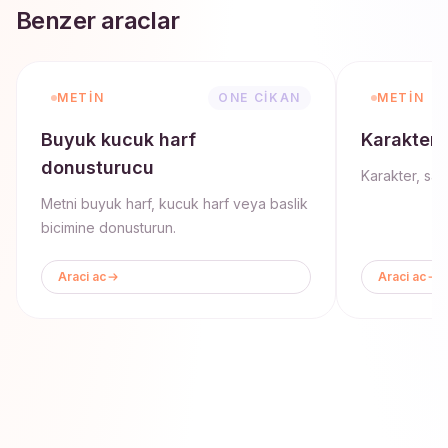
Benzer araclar
METIN
ONE CIKAN
METIN
Buyuk kucuk harf
Karakter 
donusturucu
Karakter, sati
Metni buyuk harf, kucuk harf veya baslik
bicimine donusturun.
Araci ac
Araci ac