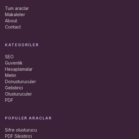
Tum araclar
Makaleler
About
Contact
KATEGORILER
SEO
Guvenlik
Hesaplamalar
Metin
Donusturuculer
Gelistirici
Olusturuculer
PDF
POPULER ARACLAR
Sifre olusturucu
PDF Sikistirici