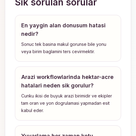
Sik sorulan sorular
En yaygin alan donusum hatasi
nedir?
Sonuc tek basina makul gorunse bile yonu
veya birim baglamini ters cevirmektir.
Arazi workflowlarinda hektar-acre
hatalari neden sik gorulur?
Cunku ikisi de buyuk arazi birimidir ve ekipler
tam oran ve yon dogrulamasi yapmadan esit
kabul eder.
Yuvarlama her zaman kotu