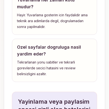
mudur?
Hayir. Yuvarlama gosterim icin faydalidir ama
teknik ara adimlarda degil, dogrulamadan
sonra yapilmalidir.
Ozel sayfalar dogruluga nasil
yardim eder?
Tekrarlanan yonu sabitler ve tekrarli
gorevlerde secici hatasini ve review
belirsizligini azaltir.
Yayinlama veya paylasim