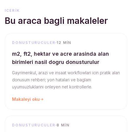
ICERIK
Bu araca bagli makaleler
DONUSTURUCULER
12 MIN
m2, ft2, hektar ve acre arasinda alan
birimleri nasil dogru donusturulur
Gayrimenkul, arazi ve insaat workflowlari icin pratik alan
donusum rehberi; yon hatalari ve baglam
uyumsuzluklarini onleyen net kontrollerle.
Makaleyi oku
DONUSTURUCULER
8 MIN