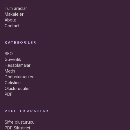
Tum araclar
Makaleler
About
Contact
KATEGORILER
SEO
Guvenlik
Hesaplamalar
Metin
Donusturuculer
Gelistirici
Olusturuculer
PDF
POPULER ARACLAR
Sifre olusturucu
PDF Sikistirici