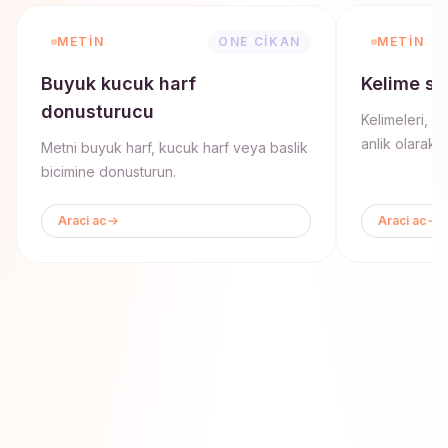
METIN
ONE CIKAN
METIN
Buyuk kucuk harf
Kelime sa
donusturucu
Kelimeleri, ka
anlik olarak s
Metni buyuk harf, kucuk harf veya baslik
bicimine donusturun.
Araci ac
Araci ac