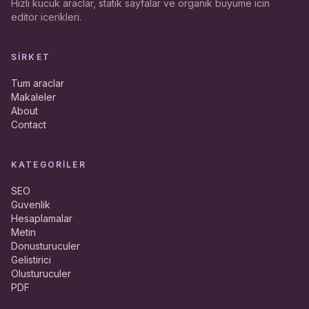
Hizli kucuk araclar, statik sayfalar ve organik buyume icin
editor icerikleri.
SIRKET
Tum araclar
Makaleler
About
Contact
KATEGORILER
SEO
Guvenlik
Hesaplamalar
Metin
Donusturuculer
Gelistirici
Olusturuculer
PDF