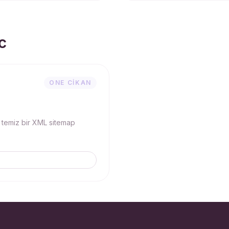
c
ONE CIKAN
n temiz bir XML sitemap