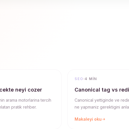
SEO
4 MIN
rcekte neyi cozer
Canonical tag vs redi
nin arama motorlarina tercih
Canonical yettiginde ve red
latan pratik rehber.
ne yapmaniz gerektigini anla
Makaleyi oku