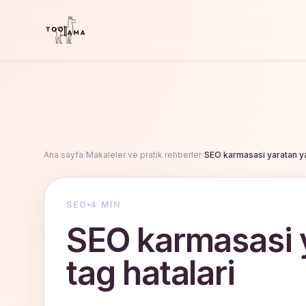
Ana sayfa
/
Makaleler ve pratik rehberler
/
SEO karmasasi yaratan ya
SEO
4 MIN
SEO karmasasi 
tag hatalari