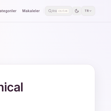
ategoriler
Makaleler
Ara
TR
Ctrl+K
ical