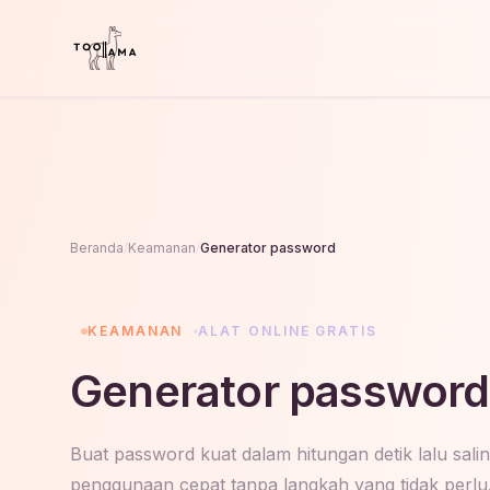
Beranda
/
Keamanan
/
Generator password
KEAMANAN
ALAT ONLINE GRATIS
Generator password 
Buat password kuat dalam hitungan detik lalu salin
penggunaan cepat tanpa langkah yang tidak perlu