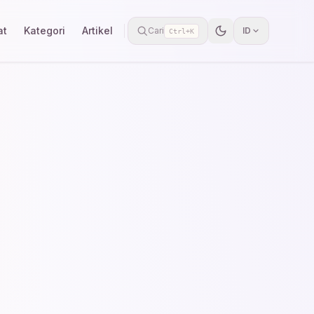
at
Kategori
Artikel
Cari
ID
Ctrl+K