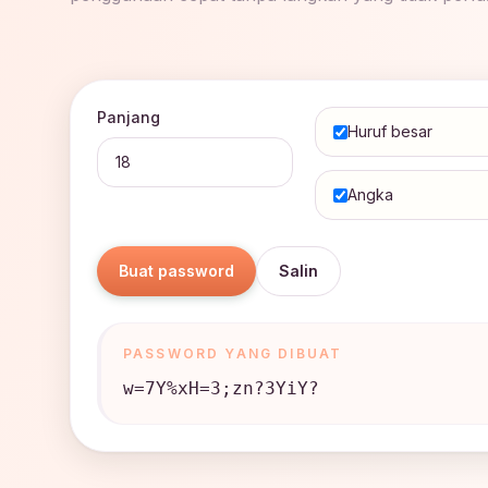
Panjang
Huruf besar
Angka
Buat password
Salin
PASSWORD YANG DIBUAT
w=7Y%xH=3;zn?3YiY?