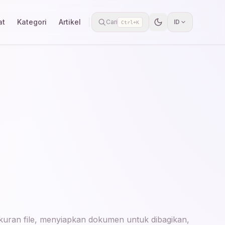
at
Kategori
Artikel
Cari
ID
Ctrl+K
 ukuran file, menyiapkan dokumen untuk dibagikan,