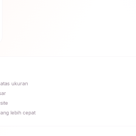
batas ukuran
sar
site
ang lebih cepat