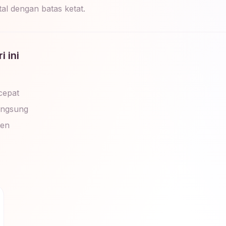
l dengan batas ketat.
 ini
 cepat
angsung
ten