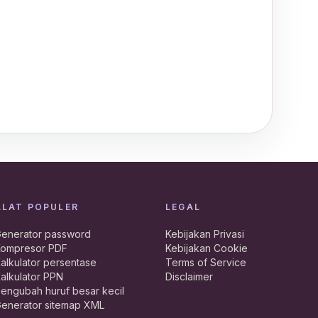
ALAT POPULER
LEGAL
enerator password
Kebijakan Privasi
ompresor PDF
Kebijakan Cookie
alkulator persentase
Terms of Service
alkulator PPN
Disclaimer
engubah huruf besar kecil
enerator sitemap XML