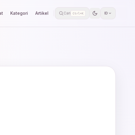
at
Kategori
Artikel
Cari
ID
Ctrl+K