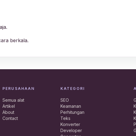
aja.
ara berkala.
PERUSAHAAN
KATEGORI
Semua alat
SEO
G
Artikel
Keamanan
K
About
Perhitungan
K
Contact
Teks
K
Konverter
P
Developer
G