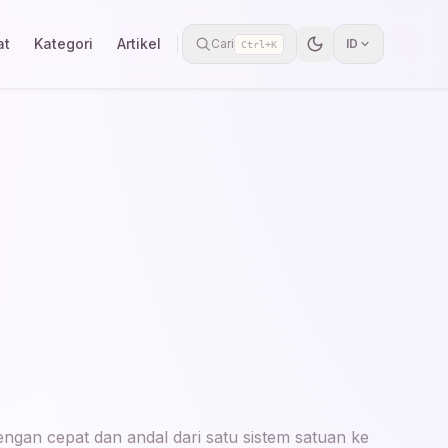
at
Kategori
Artikel
Cari
ID
Ctrl+K
engan cepat dan andal dari satu sistem satuan ke