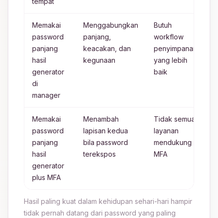
tempat
t
Memakai
Menggabungkan
Butuh
I
password
panjang,
workflow
d
panjang
keacakan, dan
penyimpanan
t
hasil
kegunaan
yang lebih
s
generator
baik
b
di
p
manager
Memakai
Menambah
Tidak semua
S
password
lapisan kedua
layanan
p
panjang
bila password
mendukung
t
hasil
terekspos
MFA
e
generator
d
plus MFA
k
Hasil paling kuat dalam kehidupan sehari-hari hampir
tidak pernah datang dari password yang paling