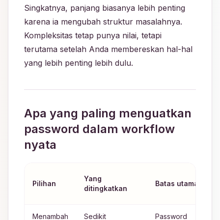
Singkatnya, panjang biasanya lebih penting
karena ia mengubah struktur masalahnya.
Kompleksitas tetap punya nilai, tetapi
terutama setelah Anda membereskan hal-hal
yang lebih penting lebih dulu.
Apa yang paling menguatkan
password dalam workflow
nyata
K
Yang
Pilihan
Batas utama
y
ditingkatkan
b
Menambah
Sedikit
Password
K