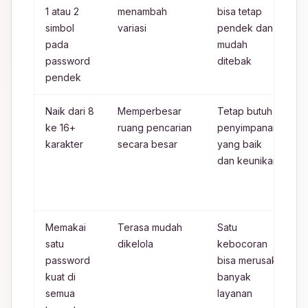
1 atau 2
menambah
bisa tetap
v
simbol
variasi
pendek dan
k
pada
mudah
y
password
ditebak
pendek
Naik dari 8
Memperbesar
Tetap butuh
P
ke 16+
ruang pencarian
penyimpanan
b
karakter
secara besar
yang baik
p
dan keunikan
p
y
l
Memakai
Terasa mudah
Satu
K
satu
dikelola
kebocoran
s
password
bisa merusak
p
kuat di
banyak
d
semua
layanan
k