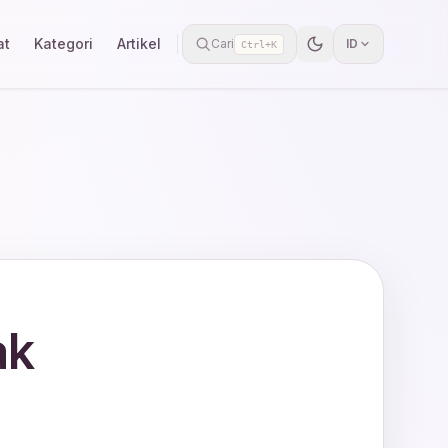
at
Kategori
Artikel
Cari
ID
Ctrl+K
ak