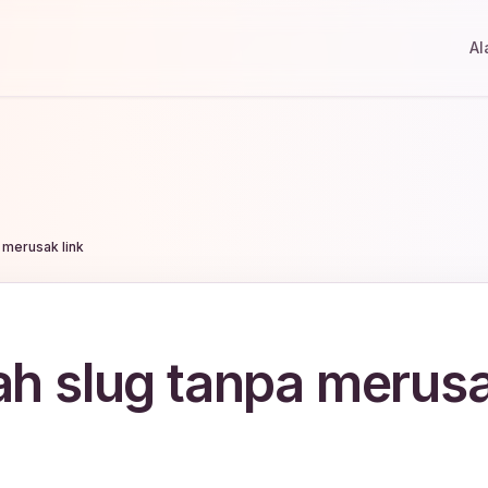
Al
merusak link
h slug tanpa merus