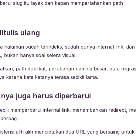
barui slug itu layak dan kapan mempertahankan path
itulis ulang
ika halaman sudah terindeks, sudah punya internal link, da
 bukan hanya soal selera visual.
tkan, path duplikat, perubahan naming besar, atau migras
karena kata katanya terasa sedikit lama.
ngnya juga harus diperbarui
ecil: memperbarui internal link, menambahkan redirect, m
 berbagi.
tensi alih alih menciptakan dua URL yang bersaing untuk