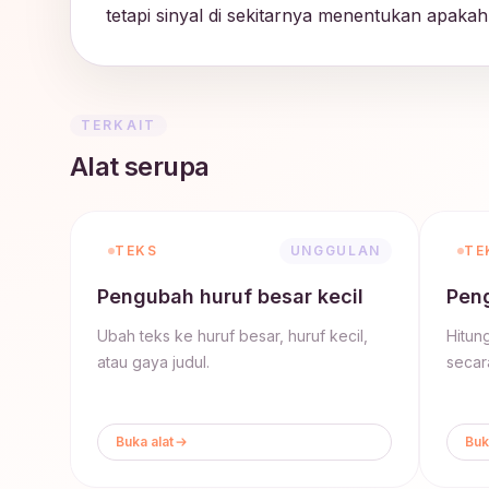
tetapi sinyal di sekitarnya menentukan apakah
TERKAIT
Alat serupa
TEKS
UNGGULAN
TE
Pengubah huruf besar kecil
Peng
Ubah teks ke huruf besar, huruf kecil,
Hitun
atau gaya judul.
secara
Buka alat
Buk