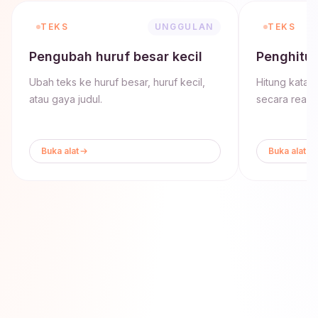
TEKS
UNGGULAN
TEKS
Pengubah huruf besar kecil
Penghitu
Ubah teks ke huruf besar, huruf kecil,
Hitung kata, 
atau gaya judul.
secara real t
Buka alat
Buka alat