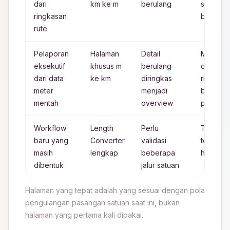
dari
km ke m
berulang
saat pro
ringkasan
berubah
rute
Pelaporan
Halaman
Detail
Memaka
eksekutif
khusus m
berulang
output
dari data
ke km
diringkas
ringkasa
meter
menjadi
butuh de
mentah
overview
presisi
Workflow
Length
Perlu
Terlalu 
baru yang
Converter
validasi
terkunci
masih
lengkap
beberapa
halaman 
dibentuk
jalur satuan
Halaman yang tepat adalah yang sesuai dengan pola
pengulangan pasangan satuan saat ini, bukan
halaman yang pertama kali dipakai.