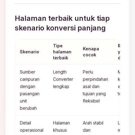
Halaman terbaik untuk tiap
skenario konversi panjang
Tipe
Risiko 
Kenapa
Skenario
halaman
yang ha
cocok
terbaik
dipanta
Sumber
Length
Perlu
Memilih
campuran
Converter
perpindahan
kategori
dengan
lengkap
asal dan
salah sa
pasangan
tujuan yang
terburu 
unit
fleksibel
berubah
Detail
Halaman
Arah stabil
Lupa
operasional
khusus
dan
menyesu