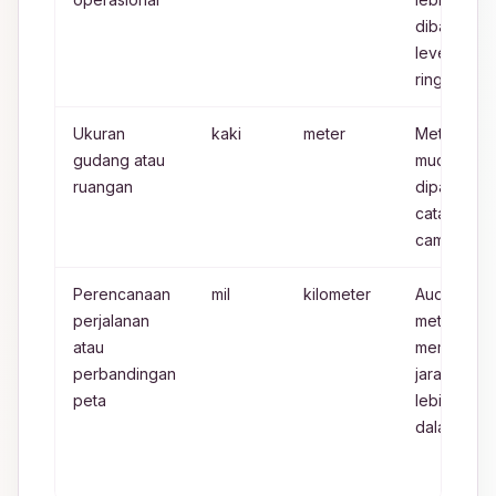
dibaca pa
level
ringkasan
Ukuran
kaki
meter
Meter lebi
gudang atau
mudah
ruangan
dipakai da
catatan tek
campuran
Perencanaan
mil
kilometer
Audiens
perjalanan
metrik
atau
membaca
perbandingan
jarak rute
peta
lebih cepa
dalam km