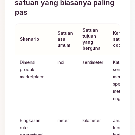
satuan yang biasanya paling
pas
Satuan
Satuan
Kenapa
tujuan
Skenario
asal
satuan itu
yang
umum
cocok
berguna
Dimensi
inci
sentimeter
Katalog
produk
sering
marketplace
membutuh
spesifikasi
metrik yan
ringkas
Ringkasan
meter
kilometer
Jarak yan
rute
lebih panj
operasional
lebih enak