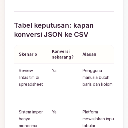
Tabel keputusan: kapan
konversi JSON ke CSV
Konversi
A
Skenario
Alasan
sekarang?
d
Review
Ya
Pengguna
K
lintas tim di
manusia butuh
d
spreadsheet
baris dan kolom
h
l
c
Sistem impor
Ya
Platform
K
hanya
mewajibkan input
d
menerima
tabular
d