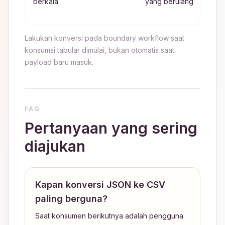
berkala
yang berulang
d
Q
Lakukan konversi pada boundary workflow saat
konsumsi tabular dimulai, bukan otomatis saat
payload baru masuk.
FAQ
Pertanyaan yang sering
diajukan
Kapan konversi JSON ke CSV
paling berguna?
Saat konsumen berikutnya adalah pengguna