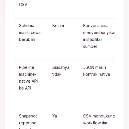
CSV
y
k
Schema
Belum
Konversi bisa
V
masih cepat
menyembunyikan
n
berubah
instabilitas
J
sumber
t
d
Pipeline
Biasanya
JSON masih
P
machine-
tidak
kontrak native
J
native API
s
ke API
b
t
m
Snapshot
Ya
CSV mendukung
T
reporting
workflow tim
k