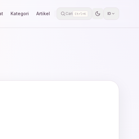
at
Kategori
Artikel
Cari
ID
Ctrl+K