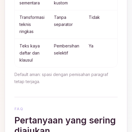
sementara
kustom
teta
Transformasi
Tanpa
Tidak
Han
teknis
separator
out
ringkas
diw
Teks kaya
Pembersihan
Ya
Me
daftar dan
selektif
str
klausul
ber
Default aman: spasi dengan pemisahan paragraf
tetap terjaga.
FAQ
Pertanyaan yang sering
diajukan