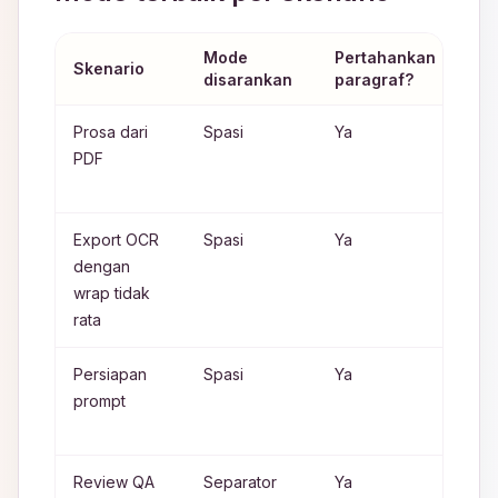
Mode
Pertahankan
Skenario
Ala
disarankan
paragraf?
Prosa dari
Spasi
Ya
Me
PDF
alu
hil
Export OCR
Spasi
Ya
Me
dengan
art
wrap tidak
flat
rata
Persiapan
Spasi
Ya
Men
prompt
kes
sem
Review QA
Separator
Ya
Tit