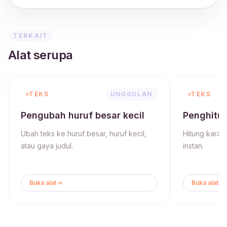
TERKAIT
Alat serupa
TEKS
UNGGULAN
TEKS
Pengubah huruf besar kecil
Penghitun
Ubah teks ke huruf besar, huruf kecil,
Hitung karakt
atau gaya judul.
instan.
Buka alat
Buka alat