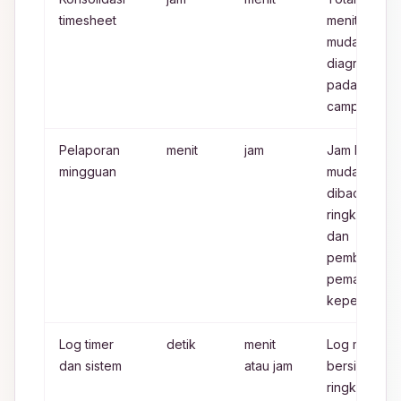
timesheet
menit lebih
mudah
diagregasi
pada entri
campuran
Pelaporan
menit
jam
Jam lebih
mingguan
mudah
dibaca dala
ringkasan
dan
pembaruan
pemangku
kepentingan
Log timer
detik
menit
Log mentah
dan sistem
atau jam
bersifat rinci
ringkasan