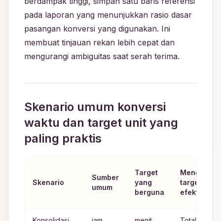
berdampak tinggi, simpan satu baris referensi
pada laporan yang menunjukkan rasio dasar
pasangan konversi yang digunakan. Ini
membuat tinjauan rekan lebih cepat dan
mengurangi ambiguitas saat serah terima.
Skenario umum konversi
waktu dan target unit yang
paling praktis
Target
Mengapa
Sumber
Skenario
yang
target ini
umum
berguna
efektif
Konsolidasi
jam
menit
Total tingkat