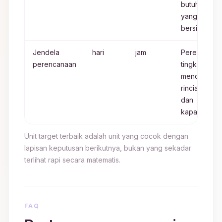
butuh unit
yang lebih
bersih
Jendela
hari
jam
Perencanaa
perencanaan
tingkat jam
mendukung
rincian tugas
dan
kapasitas
Unit target terbaik adalah unit yang cocok dengan
lapisan keputusan berikutnya, bukan yang sekadar
terlihat rapi secara matematis.
FAQ