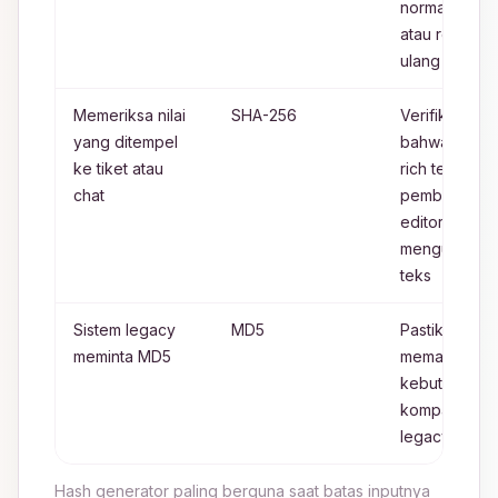
normalisasi,
atau reformat
ulang
Memeriksa nilai
SHA-256
Verifikasi
yang ditempel
bahwa wrap,
ke tiket atau
rich text, ata
chat
pembersihan
editor tidak
mengubah
teks
Sistem legacy
MD5
Pastikan ini
meminta MD5
memang
kebutuhan
kompatibilita
legacy
Hash generator paling berguna saat batas inputnya