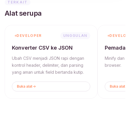
TERKAIT
Alat serupa
DEVELOPER
UNGGULAN
DEVELOP
Konverter CSV ke JSON
Pemadat
Ubah CSV menjadi JSON rapi dengan
Minify dan v
kontrol header, delimiter, dan parsing
browser.
yang aman untuk field bertanda kutip.
Buka alat
Buka alat