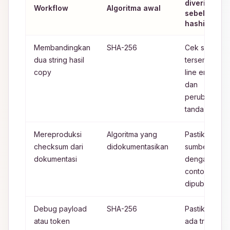
diverifikasi
Workflow
Algoritma awal
sebelum
hashing
Membandingkan
SHA-256
Cek spasi
dua string hasil
tersembunyi,
copy
line ending,
dan
perubahan
tanda kutip
Mereproduksi
Algoritma yang
Pastikan teks
checksum dari
didokumentasikan
sumber sama
dokumentasi
dengan
contoh yang
dipublikasika
Debug payload
SHA-256
Pastikan tida
atau token
ada trim,