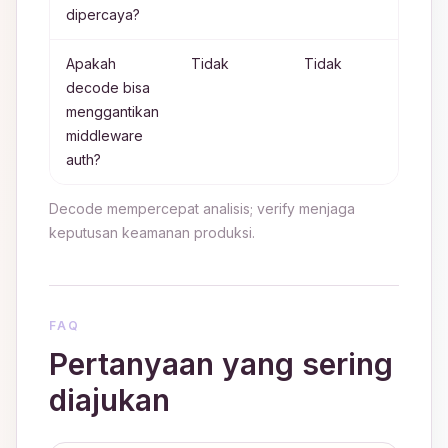
dipercaya?
Apakah
Tidak
Tidak
Dec
decode bisa
obse
menggantikan
buka
middleware
akse
auth?
Decode mempercepat analisis; verify menjaga
keputusan keamanan produksi.
FAQ
Pertanyaan yang sering
diajukan