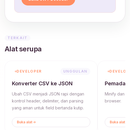
TERKAIT
Alat serupa
DEVELOPER
UNGGULAN
DEVELOP
Konverter CSV ke JSON
Pemadat
Ubah CSV menjadi JSON rapi dengan
Minify dan v
kontrol header, delimiter, dan parsing
browser.
yang aman untuk field bertanda kutip.
Buka alat
Buka alat