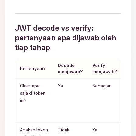
JWT decode vs verify:
pertanyaan apa dijawab oleh
tiap tahap
Decode
Verify
Ken
Pertanyaan
menjawab?
menjawab?
pent
Claim apa
Ya
Sebagian
Dec
saja di token
lang
ini?
men
head
payl
Apakah token
Tidak
Ya
Han