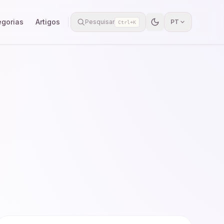
egorias
Artigos
Pesquisar
PT
Ctrl+K