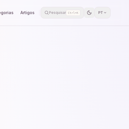
egorias
Artigos
Pesquisar
PT
Ctrl+K