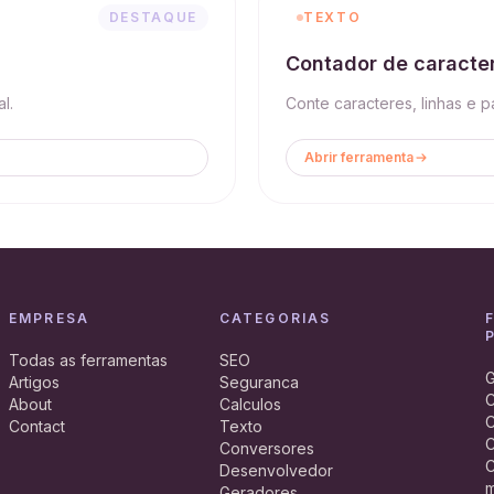
DESTAQUE
TEXTO
Contador de caracte
l.
Conte caracteres, linhas e p
Abrir ferramenta
EMPRESA
CATEGORIAS
Todas as ferramentas
SEO
G
Artigos
Seguranca
C
About
Calculos
C
Contact
Texto
C
Conversores
C
Desenvolvedor
m
Geradores