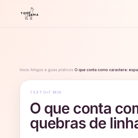
Inicio
/
Artigos e guias praticos
/
O que conta como caractere: espa
TEXTO
7 MIN
O que conta co
quebras de linh