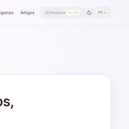
egorias
Artigos
Pesquisar
PT
Ctrl+K
os,