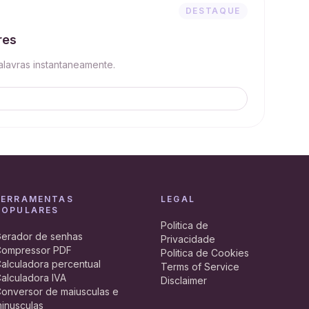
DESTAQUE
res
alavras instantaneamente.
FERRAMENTAS
LEGAL
POPULARES
Politica de
erador de senhas
Privacidade
ompressor PDF
Politica de Cookies
alculadora percentual
Terms of Service
alculadora IVA
Disclaimer
onversor de maiusculas e
inusculas