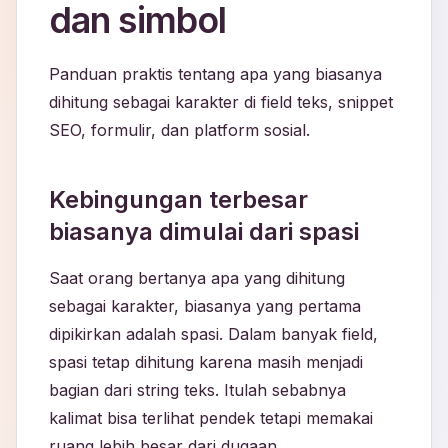
dan simbol
Panduan praktis tentang apa yang biasanya
dihitung sebagai karakter di field teks, snippet
SEO, formulir, dan platform sosial.
Kebingungan terbesar
biasanya dimulai dari spasi
Saat orang bertanya apa yang dihitung
sebagai karakter, biasanya yang pertama
dipikirkan adalah spasi. Dalam banyak field,
spasi tetap dihitung karena masih menjadi
bagian dari string teks. Itulah sebabnya
kalimat bisa terlihat pendek tetapi memakai
ruang lebih besar dari dugaan.