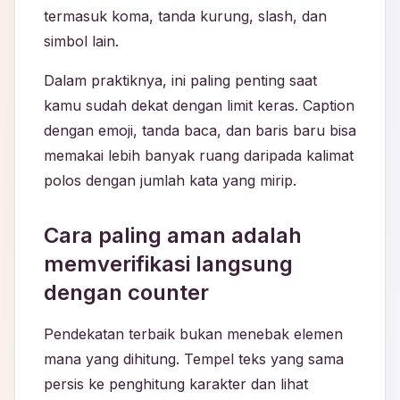
termasuk koma, tanda kurung, slash, dan
simbol lain.
Dalam praktiknya, ini paling penting saat
kamu sudah dekat dengan limit keras. Caption
dengan emoji, tanda baca, dan baris baru bisa
memakai lebih banyak ruang daripada kalimat
polos dengan jumlah kata yang mirip.
Cara paling aman adalah
memverifikasi langsung
dengan counter
Pendekatan terbaik bukan menebak elemen
mana yang dihitung. Tempel teks yang sama
persis ke penghitung karakter dan lihat