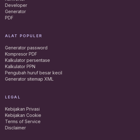
Developer
Generator
PDF
ALAT POPULER
Generator password
Kompresor PDF
Kalkulator persentase
Kalkulator PPN
Pengubah huruf besar kecil
Generator sitemap XML
LEGAL
Kebijakan Privasi
Kebijakan Cookie
Terms of Service
Disclaimer