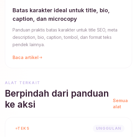
Batas karakter ideal untuk title, bio,
caption, dan microcopy
Panduan praktis batas karakter untuk title SEO, meta
description, bio, caption, tombol, dan format teks
pendek lainnya.
Baca artikel
ALAT TERKAIT
Berpindah dari panduan
Semua
ke aksi
alat
TEKS
UNGGULAN