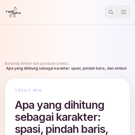
Beranda
/
Artikel dan panduan praktis
/
Apa yang dihitung sebagai karakter: spasi, pindah baris, dan simbol
TEKS
7 MIN
Apa yang dihitung
sebagai karakter:
spasi, pindah baris,