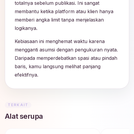
totalnya sebelum publikasi. Ini sangat
membantu ketika platform atau klien hanya
memberi angka limit tanpa menjelaskan
logikanya.
Kebiasaan ini menghemat waktu karena
mengganti asumsi dengan pengukuran nyata.
Daripada memperdebatkan spasi atau pindah
baris, kamu langsung melihat panjang
efektifnya.
TERKAIT
Alat serupa