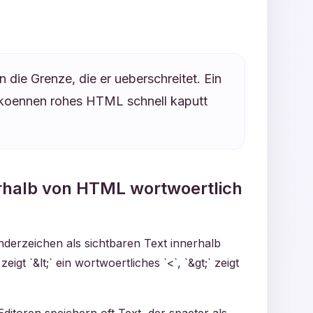
 die Grenze, die er ueberschreitet. Ein
ol koennen rohes HTML schnell kaputt
rhalb von HTML wortwoertlich
nderzeichen als sichtbaren Text innerhalb
t `&lt;` ein wortwoertliches `<`, `&gt;` zeigt