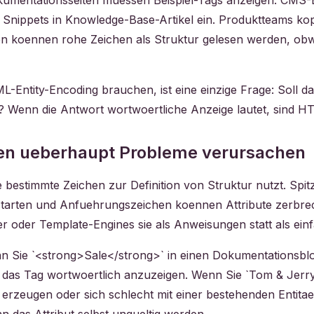
Dokumentationsseiten muessen Beispiel-Tags anzeigen. CMS-E
nippets in Knowledge-Base-Artikel ein. Produktteams kopi
en koennen rohe Zeichen als Struktur gelesen werden, obwohl
ML-Entity-Encoding brauchen, ist eine einzige Frage: Soll 
? Wenn die Antwort wortwoertliche Anzeige lautet, sind HTM
en ueberhaupt Probleme verursachen
die bestimmte Zeichen zur Definition von Struktur nutzt. 
 starten und Anfuehrungszeichen koennen Attribute zerbr
 oder Template-Engines sie als Anweisungen statt als einf
enn Sie `<strong>Sale</strong>` in einen Dokumentationsblo
t das Tag wortwoertlich anzuzeigen. Wenn Sie `Tom & Jerry
erzeugen oder sich schlecht mit einer bestehenden Entita