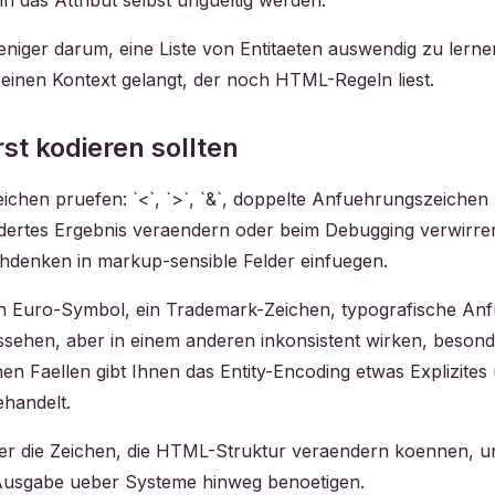
 das Attribut selbst ungueltig werden.
iger darum, eine Liste von Entitaeten auswendig zu ler
einen Kontext gelangt, der noch HTML-Regeln liest.
st kodieren sollten
 Zeichen pruefen: `<`, `>`, `&`, doppelte Anfuehrungszeichen
ndertes Ergebnis veraendern oder beim Debugging verwirre
hdenken in markup-sensible Felder einfuegen.
n Euro-Symbol, ein Trademark-Zeichen, typografische An
sehen, aber in einem anderen inkonsistent wirken, besond
hen Faellen gibt Ihnen das Entity-Encoding etwas Explizites 
ehandelt.
mmer die Zeichen, die HTML-Struktur veraendern koennen, u
 Ausgabe ueber Systeme hinweg benoetigen.