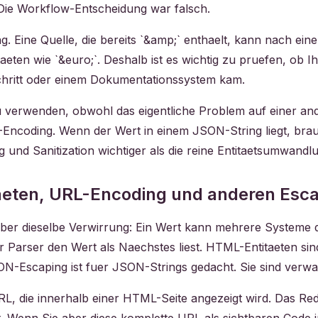
. Die Workflow-Entscheidung war falsch.
g. Eine Quelle, die bereits `&amp;` enthaelt, kann nach e
eten wie `&euro;`. Deshalb ist es wichtig zu pruefen, ob Ihr
hritt oder einem Dokumentationssystem kam.
zu verwenden, obwohl das eigentliche Problem auf einer and
-Encoding. Wenn der Wert in einem JSON-String liegt, b
g und Sanitization wichtiger als die reine Entitaetsumwandl
aeten, URL-Encoding und anderen Esc
eber dieselbe Verwirrung: Ein Wert kann mehrere Systeme
r Parser den Wert als Naechstes liest. HTML-Entitaeten s
ON-Escaping ist fuer JSON-Strings gedacht. Sie sind verwa
RL, die innerhalb einer HTML-Seite angezeigt wird. Das Re