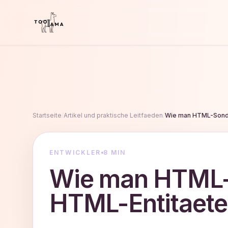
Startseite
/
Artikel und praktische Leitfaeden
/
Wie man HTML-Sonde
ENTWICKLER
8 MIN
Wie man HTML-
HTML-Entitaet