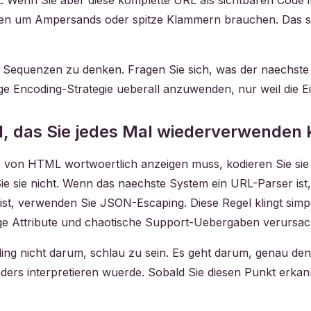
 Wenn Sie aber diese komplette URL als sichtbaren Code i
ten um Ampersands oder spitze Klammern brauchen. Das si
in Sequenzen zu denken. Fragen Sie sich, was der naechste
ge Encoding-Strategie ueberall anzuwenden, nur weil die E
l, das Sie jedes Mal wiederverwenden
 von HTML wortwoertlich anzeigen muss, kodieren Sie sie
ie sie nicht. Wenn das naechste System ein URL-Parser ist
, verwenden Sie JSON-Escaping. Diese Regel klingt simpel,
ige Attribute und chaotische Support-Uebergaben verursac
ding nicht darum, schlau zu sein. Es geht darum, genau d
ders interpretieren wuerde. Sobald Sie diesen Punkt erkannt