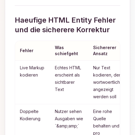
Haeufige HTML Entity Fehler
und die sicherere Korrektur
Was
Sichererer
T
Fehler
schiefgeht
Ansatz
K
Live Markup
Echtes HTML
Nur Text
C
kodieren
erscheint als
kodieren, der
sichtbarer
wortwoertlich
T
Text
angezeigt
F
werden soll
Doppelte
Nutzer sehen
Eine rohe
E
Kodierung
Ausgaben wie
Quelle
P
`&amp;amp;`
behalten und
k
pro