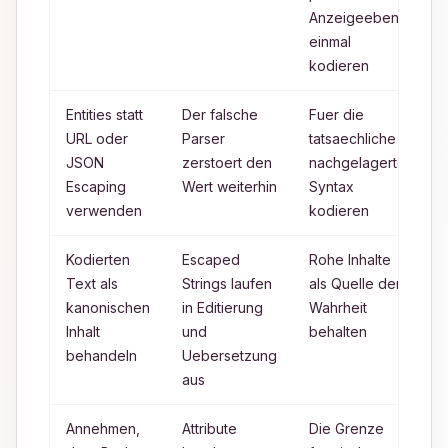
Anzeigeebene
einmal
kodieren
Entities statt
Der falsche
Fuer die
Q
URL oder
Parser
tatsaechliche
v
JSON
zerstoert den
nachgelagerte
U
Escaping
Wert weiterhin
Syntax
P
verwenden
kodieren
Kodierten
Escaped
Rohe Inhalte
T
Text als
Strings laufen
als Quelle der
F
kanonischen
in Editierung
Wahrheit
L
Inhalt
und
behalten
behandeln
Uebersetzung
aus
Annehmen,
Attribute
Die Grenze
h