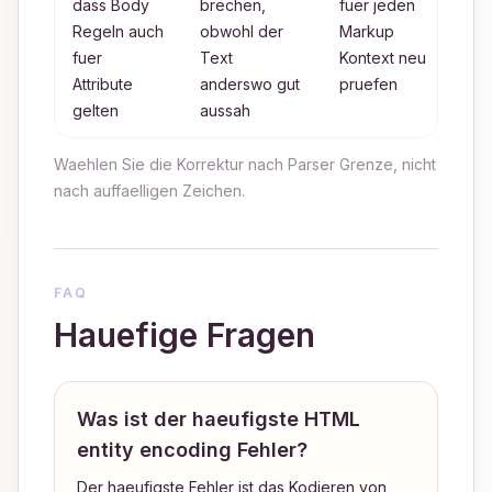
dass Body
brechen,
fuer jeden
a
Regeln auch
obwohl der
Markup
fuer
Text
Kontext neu
Attribute
anderswo gut
pruefen
gelten
aussah
Waehlen Sie die Korrektur nach Parser Grenze, nicht
nach auffaelligen Zeichen.
FAQ
Hauefige Fragen
Was ist der haeufigste HTML
entity encoding Fehler?
Der haeufigste Fehler ist das Kodieren von