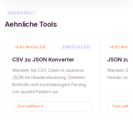
VERWANDT
Aehnliche Tools
ENTWICKLER
EMPFOHLEN
ENTWICK
CSV zu JSON Konverter
JSON zu 
Wandeln Sie CSV Zeilen in sauberes
Wandeln Sie 
JSON mit Headersteuerung, Delimiter
Header und 
Kontrolle und zuverlaessigem Parsing
von quoted Feldern um.
Tool oeffnen
Tool oeffne