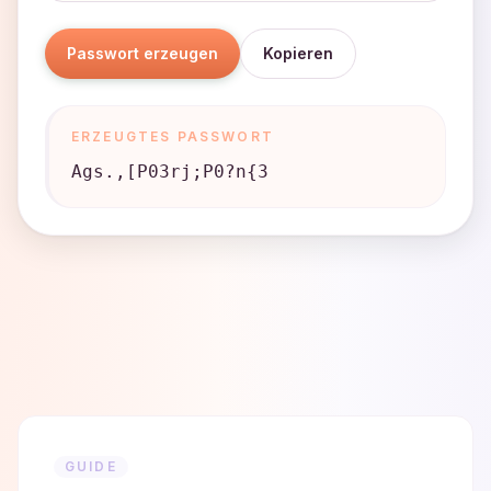
Passwort erzeugen
Kopieren
ERZEUGTES PASSWORT
Ags.,[P03rj;P0?n{3
GUIDE