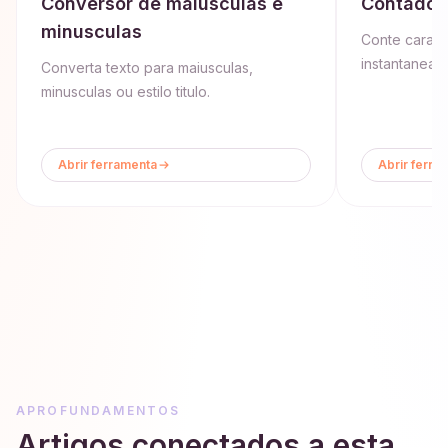
Conversor de maiusculas e
Contador
minusculas
Conte caracte
instantaneam
Converta texto para maiusculas,
minusculas ou estilo titulo.
Abrir ferramenta
Abrir ferra
APROFUNDAMENTOS
Artigos conectados a esta