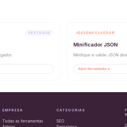
DESTAQUE
DESENVOLVEDOR
Minificador JSON
egador.
Minifique e valide JSON dir
Abrir ferramenta
EMPRESA
CATEGORIAS
Todas as ferramentas
SEO
G
Artigos
Seguranca