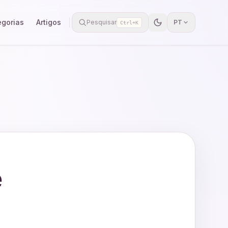
egorias
Artigos
Pesquisar
PT
Ctrl+K
e