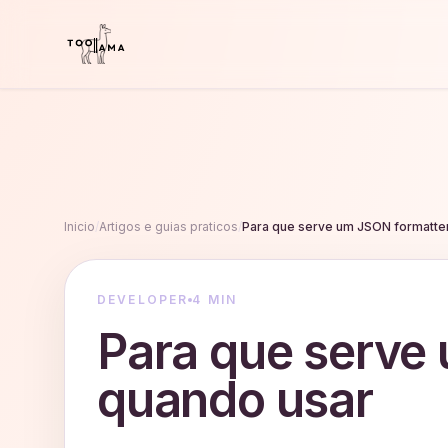
Inicio
/
Artigos e guias praticos
/
Para que serve um JSON formatte
DEVELOPER
4 MIN
Para que serve
quando usar