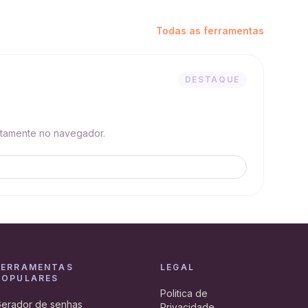
Todas as ferramentas
DESTAQUE
etamente no navegador.
FERRAMENTAS
LEGAL
POPULARES
Politica de
erador de senhas
Privacidade