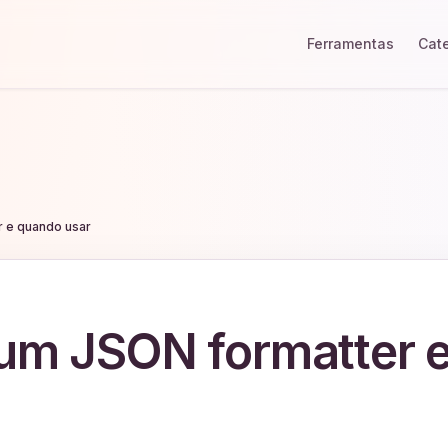
Ferramentas
Cat
r e quando usar
 um JSON formatter 