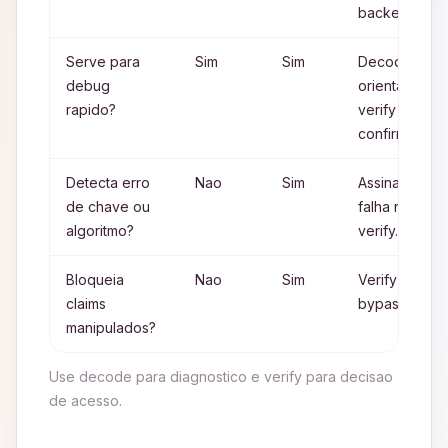
backend.
Serve para
Sim
Sim
Decode
debug
orienta,
rapido?
verify
confirma.
Detecta erro
Nao
Sim
Assinatura
de chave ou
falha no
algoritmo?
verify.
Bloqueia
Nao
Sim
Verify evita
claims
bypass.
manipulados?
Use decode para diagnostico e verify para decisao
de acesso.