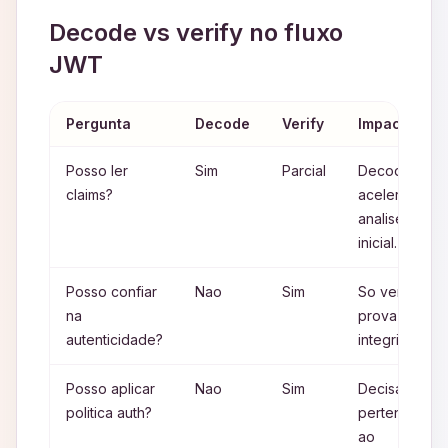
Decode vs verify no fluxo
JWT
Pergunta
Decode
Verify
Impacto
Posso ler
Sim
Parcial
Decode
claims?
acelera
analise
inicial.
Posso confiar
Nao
Sim
So verify
na
prova
autenticidade?
integridade.
Posso aplicar
Nao
Sim
Decisao
politica auth?
pertence
ao