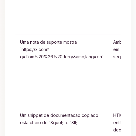
Uma nota de suporte mostra
Ambos,
`https://x.com?
em
q=Tom%20%26%20Jerry&amp;lang=en`
sequencia
Um snippet de documentacao copiado
HTML
esta cheio de `&quot;` e `&lt;`
entity
decoding