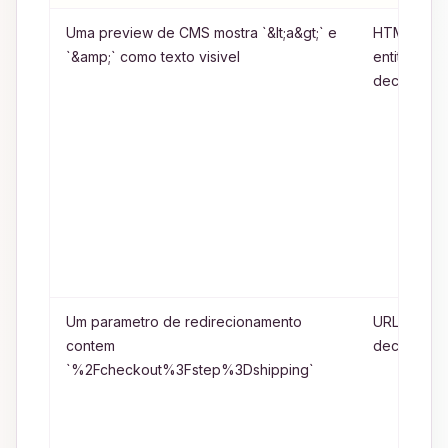
Uma preview de CMS mostra `&lt;a&gt;` e
HTML
`&amp;` como texto visivel
entity
decoding
Um parametro de redirecionamento
URL
contem
decoding
`%2Fcheckout%3Fstep%3Dshipping`