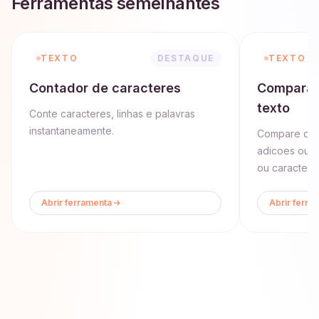
Ferramentas semelhantes
TEXTO
DESTAQUE
TEXTO
Contador de caracteres
Comparad
texto
Conte caracteres, linhas e palavras
instantaneamente.
Compare doi
adicoes ou 
ou caractere
Abrir ferramenta
Abrir ferra