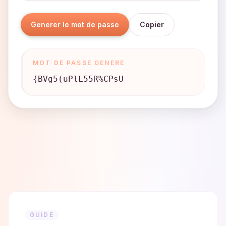
Generer le mot de passe
Copier
MOT DE PASSE GENERE
{BVg5(uPlL55R%CPsU
GUIDE