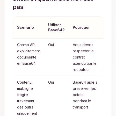
pas
Meill
Utiliser
Scenario
Pourquoi
alter
Base64?
sino
Champ API
Oui
Vous devez
Aucun
explicitement
respecter le
le con
documente
contrat
est fi
en Base64
attendu par le
recepteur
Contenu
Oui
Base64 aide a
Texte
multiligne
preserver les
seule
fragile
octets
si le
traversant
pendant le
workf
des outils
transport
pres
uniquement
deja