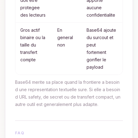
doit etre
apporte
corre
protegee
aucune
des
des lecteurs
confidentialite
secre
Gros actif
En
Base64 ajoute
Trans
binaire ou la
general
du surcout et
binai
taille du
non
peut
meth
transfert
fortement
plus
compte
gonfler le
comp
payload
Base64 merite sa place quand la frontiere a besoin
d une representation textuelle sure. Si elle a besoin
d URL safety, de secret ou de transfert compact, un
autre outil est generalement plus adapte.
FAQ