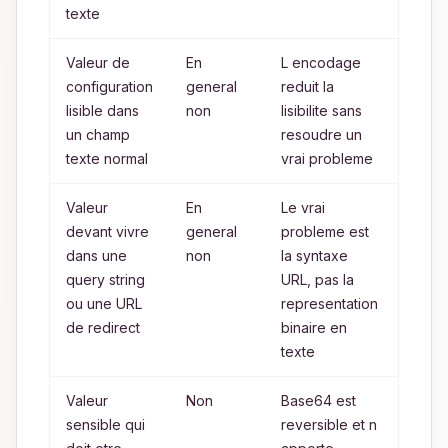
texte
Valeur de
En
L encodage
Garde
configuration
general
reduit la
texte
lisible dans
non
lisibilite sans
un champ
resoudre un
texte normal
vrai probleme
Valeur
En
Le vrai
URL
devant vivre
general
probleme est
enco
dans une
non
la syntaxe
query string
URL, pas la
ou une URL
representation
de redirect
binaire en
texte
Valeur
Non
Base64 est
Chiff
sensible qui
reversible et n
ou ge