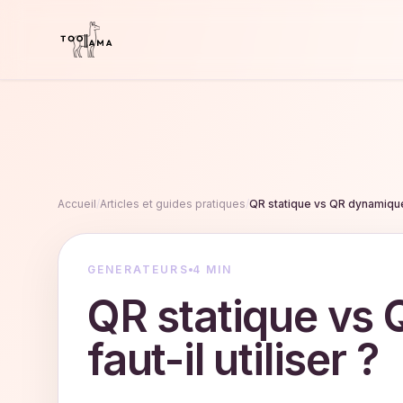
Accueil
/
Articles et guides pratiques
/
QR statique vs QR dynamique: 
GENERATEURS
4 MIN
QR statique vs 
faut-il utiliser ?