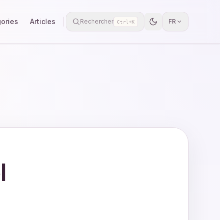
ories
Articles
Rechercher
FR
Ctrl+K
l