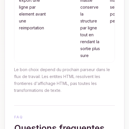
export une
masse
manuelle
ligne par
conserve
seulemen
element avant
la
pour les
une
structure
petits lots
reimportation
par ligne
tout en
rendant la
sortie plus
sure
Le bon choix depend du prochain parseur dans le
flux de travail. Les entites HTML resolvent les
frontieres d'affichage HTML, pas toutes les
transformations de texte.
FAQ
Questions frequentes