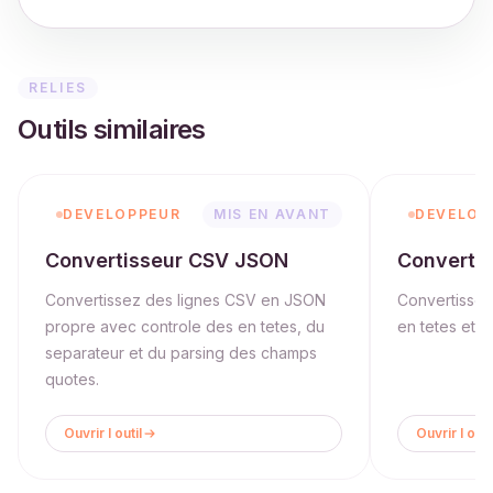
RELIES
Outils similaires
DEVELOPPEUR
MIS EN AVANT
DEVELOP
Convertisseur CSV JSON
Converti
Convertissez des lignes CSV en JSON
Convertisse
propre avec controle des en tetes, du
en tetes et s
separateur et du parsing des champs
quotes.
Ouvrir l outil
Ouvrir l outi