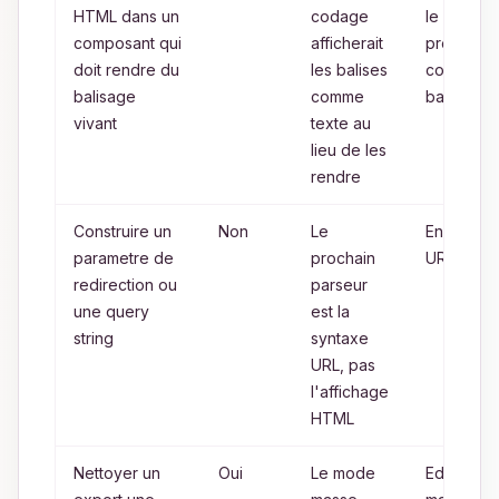
HTML dans un
codage
le HTML
composant qui
afficherait
prevu
doit rendre du
les balises
comme
balisage
comme
balisage
vivant
texte au
lieu de les
rendre
Construire un
Non
Le
Encodag
parametre de
prochain
URL
redirection ou
parseur
une query
est la
string
syntaxe
URL, pas
l'affichage
HTML
Nettoyer un
Oui
Le mode
Edition