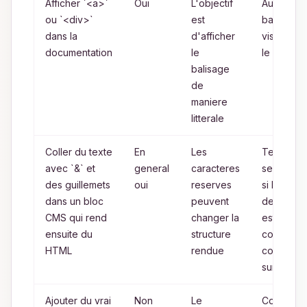
Afficher `<a>`
Oui
L'objectif
Aucun si l
ou `<div>`
est
balisage
dans la
d'afficher
visible est
documentation
le
le but
balisage
de
maniere
litterale
Coller du texte
En
Les
Texte bru
avec `&` et
general
caracteres
seulemen
des guillemets
oui
reserves
si la
dans un bloc
peuvent
destinatio
CMS qui rend
changer la
est
ensuite du
structure
connue
HTML
rendue
comme
sure
Ajouter du vrai
Non
Le
Conserve