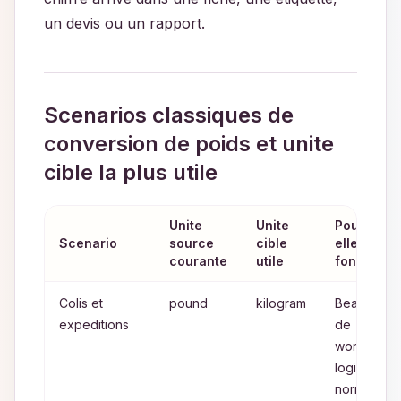
un devis ou un rapport.
Scenarios classiques de
conversion de poids et unite
cible la plus utile
Unite
Unite
Pourquoi
Scenario
source
cible
elle
courante
utile
fonctionn
Colis et
pound
kilogram
Beaucoup
expeditions
de
workflows
logistiques
normalisen