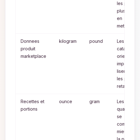
les poids
plus eleve
en
metrique
Donnees
kilogram
pound
Les
produit
catalogues
marketplace
orientes
imperial
lisent mieu
les poids
retail en lb
Recettes et
ounce
gram
Les petites
portions
quantites
se
comparent
mieux ave
la precisio