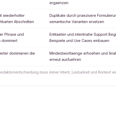
ergaenzen
it wiederholter
Duplikate durch praezisere Formulier
hbarten Abschnitten
semantische Varianten ersetzen
ner Phrase und
Entitaeten und intentnahe Support Begri
 dominiert
Beispiele und Use Cases einbauen
rter dominieren die
Mindestwortlaenge erhoehen und Ana
erneut ausfuehren
 Redaktionentscheidung muss immer Intent, Lesbarkeit und Kontext e