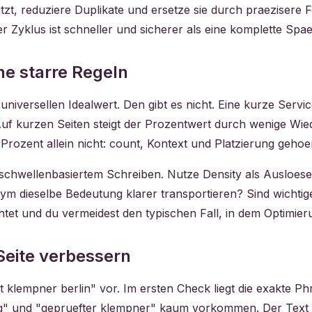
utzt, reduziere Duplikate und ersetze sie durch praezisere
 Zyklus ist schneller und sicherer als eine komplette Spaet
ne starre Regeln
universellen Idealwert. Den gibt es nicht. Eine kurze Servic
uf kurzen Seiten steigt der Prozentwert durch wenige Wie
t Prozent allein nicht: count, Kontext und Platzierung geh
t schwellenbasiertem Schreiben. Nutze Density als Ausloeser
onym dieselbe Bedeutung klarer transportieren? Sind wichti
htet und du vermeidest den typischen Fall, in dem Optimieru
 Seite verbessern
st klempner berlin" vor. Im ersten Check liegt die exakte 
ag" und "gepruefter klempner" kaum vorkommen. Der Text wi