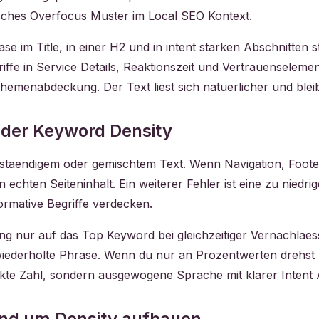
ssisches Overfocus Muster im Local SEO Kontext.
e im Title, in einer H2 und in intent starken Abschnitten 
ffe in Service Details, Reaktionszeit und Vertrauenselemen
menabdeckung. Der Text liest sich natuerlicher und bleib
 der Keyword Density
llstaendigem oder gemischtem Text. Wenn Navigation, Footer
 echten Seiteninhalt. Ein weiterer Fehler ist eine zu nied
ormative Begriffe verdecken.
erung nur auf das Top Keyword bei gleichzeitiger Vernachla
 wiederholte Phrase. Wenn du nur an Prozentwerten drehst u
perfekte Zahl, sondern ausgewogene Sprache mit klarer Intent
und um Density aufbauen