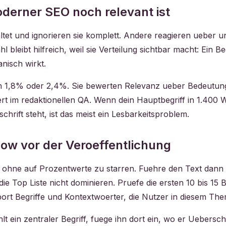
erner SEO noch relevant ist
tet und ignorieren sie komplett. Andere reagieren ueber u
 bleibt hilfreich, weil sie Verteilung sichtbar macht: Ein 
anisch wirkt.
1,8% oder 2,4%. Sie bewerten Relevanz ueber Bedeutung,
rt im redaktionellen QA. Wenn dein Hauptbegriff in 1.400 W
chrift steht, ist das meist ein Lesbarkeitsproblem.
low vor der Veroeffentlichung
f, ohne auf Prozentwerte zu starren. Fuehre den Text dann
e Top Liste nicht dominieren. Pruefe die ersten 10 bis 15 Be
ort Begriffe und Kontextwoerter, die Nutzer in diesem Th
t ein zentraler Begriff, fuege ihn dort ein, wo er Uebersch