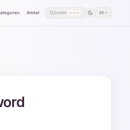
ategorien
Artikel
Suchen
DE
Ctrl+K
word