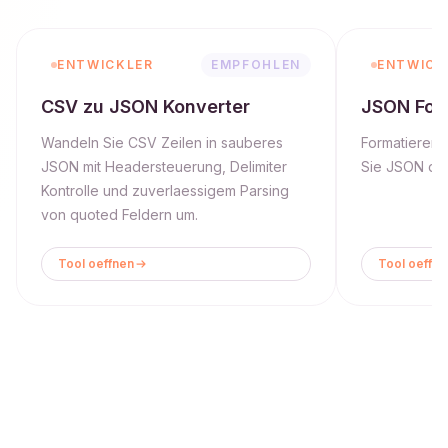
ENTWICKLER
EMPFOHLEN
ENTWICK
CSV zu JSON Konverter
JSON For
Wandeln Sie CSV Zeilen in sauberes
Formatieren, 
JSON mit Headersteuerung, Delimiter
Sie JSON dir
Kontrolle und zuverlaessigem Parsing
von quoted Feldern um.
Tool oeffnen
Tool oeffne