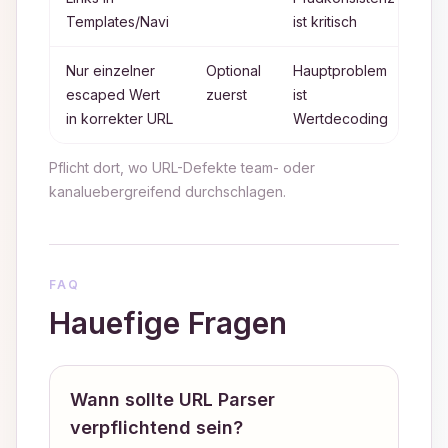
Templates/Navi
ist kritisch
Ge
Nur einzelner
Optional
Hauptproblem
U
escaped Wert
zuerst
ist
En
in korrekter URL
Wertdecoding
D
Pflicht dort, wo URL-Defekte team- oder
kanaluebergreifend durchschlagen.
FAQ
Hauefige Fragen
Wann sollte URL Parser
verpflichtend sein?