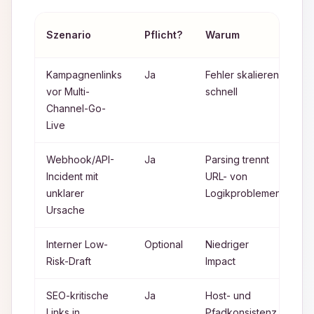
Be
Szenario
Pflicht?
Warum
T
Kampagnenlinks
Ja
Fehler skalieren
U
vor Multi-
schnell
Bu
Channel-Go-
Live
Webhook/API-
Ja
Parsing trennt
U
Incident mit
URL- von
En
unklarer
Logikproblemen
D
Ursache
Interner Low-
Optional
Niedriger
Ke
Risk-Draft
Impact
SEO-kritische
Ja
Host- und
Ca
Links in
Pfadkonsistenz
T