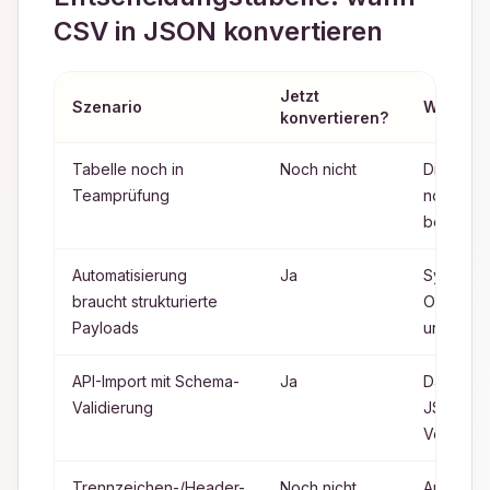
CSV in JSON konvertieren
Jetzt
Szenario
Warum
konvertieren?
Tabelle noch in
Noch nicht
Die Quell
Teamprüfung
noch koll
bearbeit
Automatisierung
Ja
Systeme 
braucht strukturierte
Objektsc
Payloads
und stabi
API-Import mit Schema-
Ja
Das Ziel 
Validierung
JSON-
Vertrags
Trennzeichen-/Header-
Noch nicht
Ausgabe