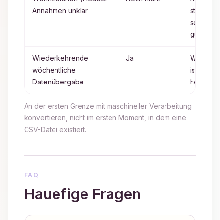
Annahmen unklar
strukturel
sein, obw
gültiges 
Wiederkehrende
Ja
Wiederho
wöchentliche
ist wichti
Datenübergabe
hoc-Korr
An der ersten Grenze mit maschineller Verarbeitung
konvertieren, nicht im ersten Moment, in dem eine
CSV-Datei existiert.
FAQ
Hauefige Fragen