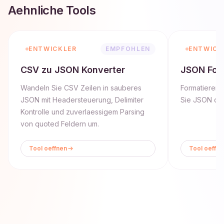
Aehnliche Tools
ENTWICKLER
EMPFOHLEN
ENTWICK
CSV zu JSON Konverter
JSON For
Wandeln Sie CSV Zeilen in sauberes
Formatieren, 
JSON mit Headersteuerung, Delimiter
Sie JSON dir
Kontrolle und zuverlaessigem Parsing
von quoted Feldern um.
Tool oeffnen
Tool oeffne