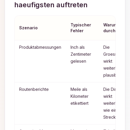
haeufigsten auftreten
Typischer
Warum er
Szenario
Fehler
durchgeht
Produktabmessungen
Inch als
Die
Zentimeter
Groesse
gelesen
wirkt
weiterhin
plausibel
Routenberichte
Meile als
Die Distanz
Kilometer
wirkt
etikettiert
weiterhin
wie eine
Strecke