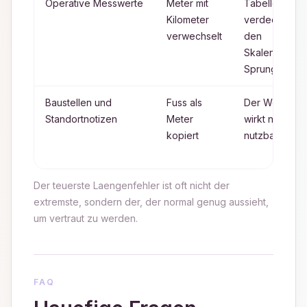
Operative Messwerte
Meter mit
Tabellen
Kilometer
verdecken
verwechselt
den
Skalen
Sprung
Baustellen und
Fuss als
Der Wert
Standortnotizen
Meter
wirkt noch
kopiert
nutzbar
Der teuerste Laengenfehler ist oft nicht der
extremste, sondern der, der normal genug aussieht,
um vertraut zu werden.
FAQ