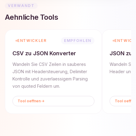
VERWANDT
Aehnliche Tools
ENTWICKLER
EMPFOHLEN
ENTWICK
CSV zu JSON Konverter
JSON zu 
Wandeln Sie CSV Zeilen in sauberes
Wandeln Sie 
JSON mit Headersteuerung, Delimiter
Header und 
Kontrolle und zuverlaessigem Parsing
von quoted Feldern um.
Tool oeffnen
Tool oeffne