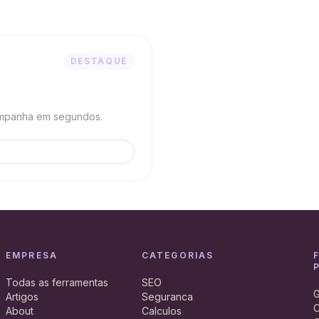
DESTAQUE
campanha em segundos.
EMPRESA
CATEGORIAS
Todas as ferramentas
SEO
G
Artigos
Seguranca
C
About
Calculos