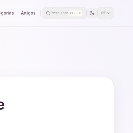
egorias
Artigos
Pesquisar
PT
Ctrl+K
e